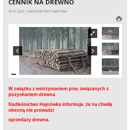
CENNIK NA DREWNO
28.07.2026 | NADLEŚNICTWO HAJNÓWKA
W związku z wstrzymaniem prac związanych z
pozyskaniem drewna
Nadleśnictwo Hajnówka informuje, że na chwilę
obecną nie prowadzi
sprzedaży drewna.