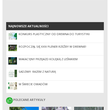
NAJNOWSZE AKTUALNOŚCI
NAJNOWSZE AKTUALNOŚCI
KONKURS PLASTYCZNY OD DREWNA DO TURYSTYKI
ROZPOCZĄŁ SIĘ XXIV PLENER RZEŹBY W DREWNIE!
WAKACYJNY PRZEJAZD KOLEJKĄ Z LEŚNIKIEM
SADZIMY. RAZEM Z NATURĄ
W ŚWIECIE OWADÓW
POLECANE ARTYKUŁY
POLECANE ARTYKUŁY