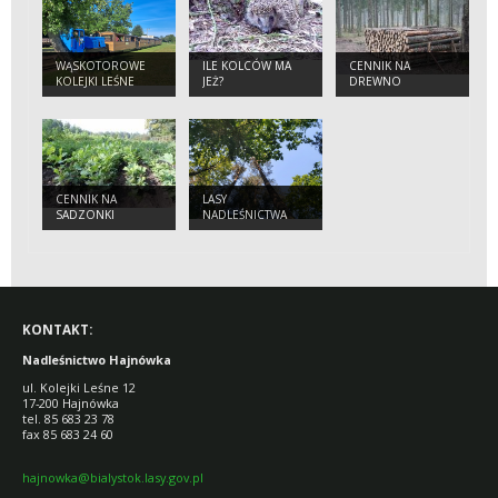
WĄSKOTOROWE
ILE KOLCÓW MA
CENNIK NA
KOLEJKI LEŚNE
JEŻ?
DREWNO
CENNIK NA
LASY
SADZONKI
NADLEŚNICTWA
KONTAKT:
Nadleśnictwo Hajnówka
ul. Kolejki Leśne 12
17-200 Hajnówka
tel. 85 683 23 78
fax 85 683 24 60
hajnowka@bialystok.lasy.gov.pl