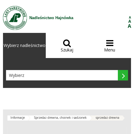
Przejdź do treści
A
Nadleśnictwo Hajnówka
A
A


Wybierz nadleśnictwo
Szukaj
Menu

Informacje
Sprzedaż drewna, choinek i sadzonek
sprzedaż drewna